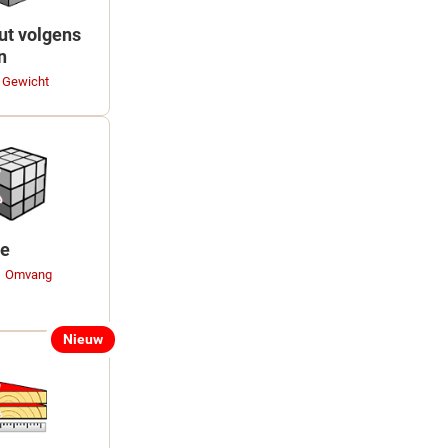
ut volgens
n
 Gewicht
e
 → Omvang
Nieuw