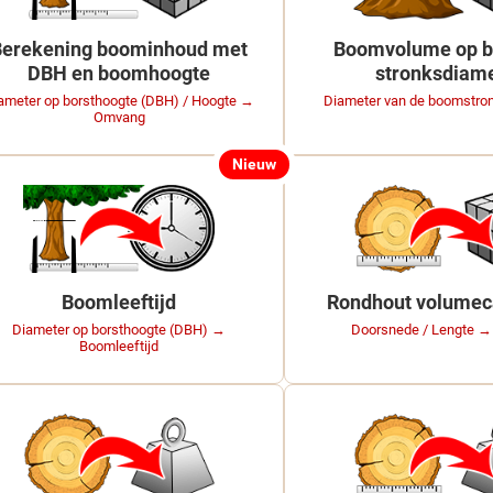
Berekening boominhoud met
Boomvolume op b
DBH en boomhoogte
stronksdiam
ameter op borsthoogte (DBH) / Hoogte →
Diameter van de boomstr
Omvang
Nieuw
Boomleeftijd
Rondhout volumeca
Diameter op borsthoogte (DBH) →
Doorsnede / Lengte 
Boomleeftijd