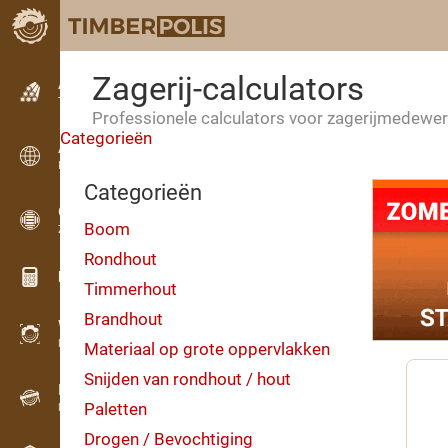
Zagerij-calculators
Advertenties
Tekstadvertenties
Professionele calculators voor zagerijmedewe
Categorieën
Advertenties
Internationale advertenties
Categorieën
OPTI-TIMB
Boom
Zaagschema’s
Rondhout
Hout calculators
Timmerhout
Brandhout
WoodProfi
Houtvolume met AI
Materiaal op grote oppervlakken
Snijden van rondhout / hout
Datalogger
Paletten
Houtinventarisatie in het veld
Drogen / Bevochtiging