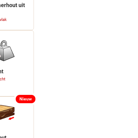
erhout uit
vlak
ht
cht
Nieuw
out