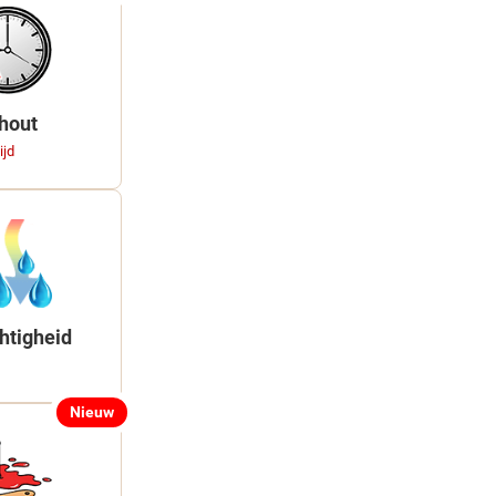
 hout
ijd
htigheid
Nieuw