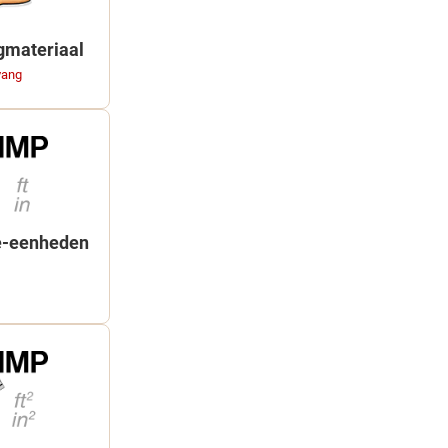
gmateriaal
vang
te-eenheden