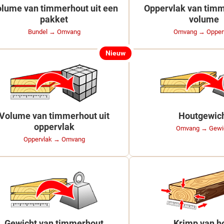
lume van timmerhout uit een
Oppervlak van timm
pakket
volume
Bundel → Omvang
Omvang → Opper
Nieuw
Volume van timmerhout uit
Houtgewic
oppervlak
Omvang → Gewi
Oppervlak → Omvang
Gewicht van timmerhout
Krimp van h