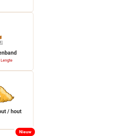
tenband
 Lengte
ut / hout
Nieuw