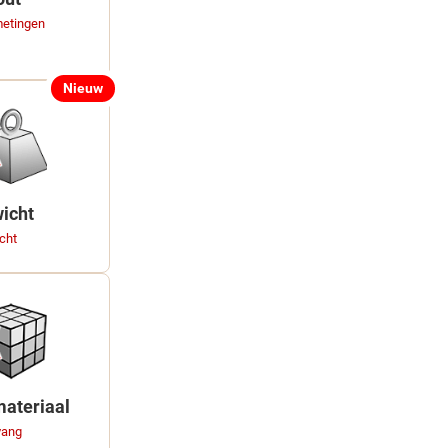
metingen
Nieuw
icht
cht
ateriaal
vang