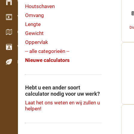
Voorraadbeheer
Houtschaven
Omvang
Video showroom
Lengte
Di
Catalogi / Brochures
Gewicht
Oppervlak
Woordenboek
-- alle categorieën --
Nieuwe calculators
Houtsoorten
Hebt u een ander soort
calculator nodig voor uw werk?
Laat het ons weten en wij zullen u
helpen!