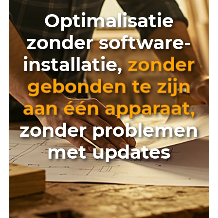
Optimalisatie
zonder software-
installatie,
zonder
gebonden te zijn
aan één apparaat,
zonder problemen
met updates