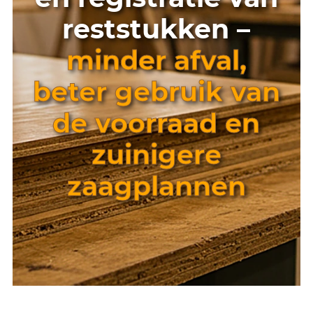
reststukken –
minder afval,
beter gebruik van
de voorraad en
zuinigere
zaagplannen