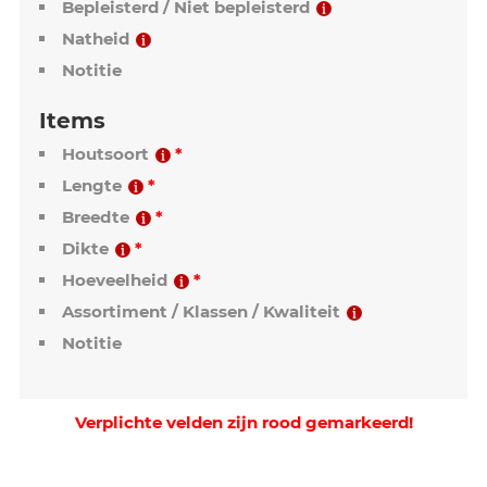
items)
Verkoper
Koper
Vervoerder
Magazijn / Vestiging
Medewerker
Bepleisterd / Niet bepleisterd
Natheid
Notitie
Items
Houtsoort
Lengte
Breedte
Dikte
Hoeveelheid