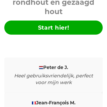
rondhout en gezaagd
hout
Start hier!
Forest Shepherd Inc.
Ik heb een paar verschillende apps
op mijn telefoon uitgeprobeerd,
omdat ik regelmatig in het veld ben
om ladingen boomstammen te
bekijken die ik wil kopen. Geen van