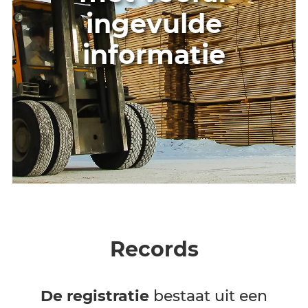
Snelle en
eenvoudige
gegevensinvoer
met vooraf
ingevulde
informatie