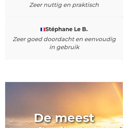
de andere apps had ook maar in de
buurt zoveel functies als die van
jullie!
Jean-François M.
Zeer nuttig en praktisch
Stéphane Le B.
Zeer goed doordacht en eenvoudig
in gebruik