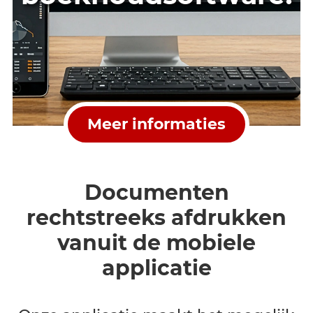
Koppel uw
houtregistraties
aan uw
boekhoudsoftware!
Meer informaties
Documenten