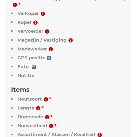
Kop
Naam / aanduiding
Voorraad (Inkomende items / Uitgaande
items)
Diametermeting (Zonder schors / Met schors)
Verkoper
Koper
Vervoerder
Magazijn / Vestiging
Medewerker
GPS positie
Foto
Notitie