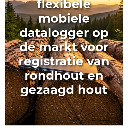
De meest
flexibele
mobiele
datalogger op
de markt voor
registratie van
rondhout en