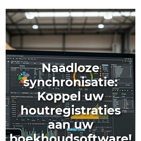
Assortiment / Klassen / Kwaliteit
Notitie
Verplichte velden zijn rood gemarkeerd!
Naadloze
synchronisatie: