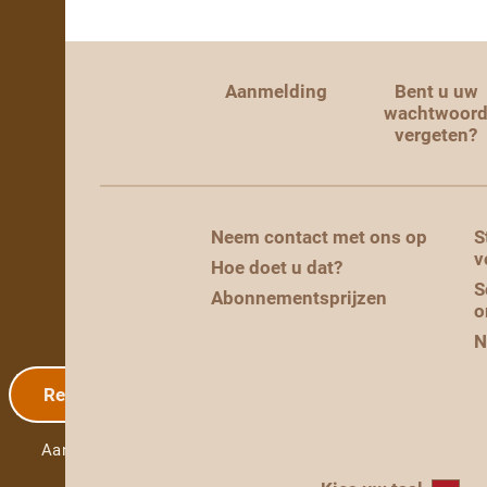
Aanmelding
Bent u uw
wachtwoor
vergeten?
Neem contact met ons op
S
v
Hoe doet u dat?
S
Abonnementsprijzen
o
N
Registratie
Aanmelding