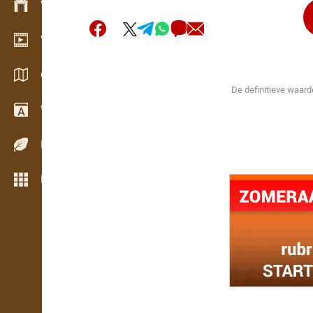
Voorraadbeheer
Video showroom
Catalogi / Brochures
De definitieve waard
Woordenboek
Houtsoorten
Meer opties