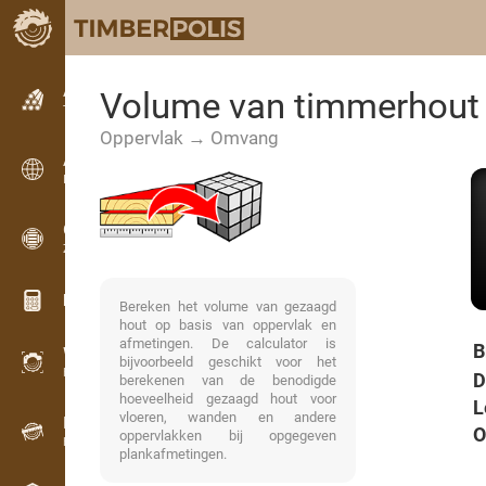
Advertenties
Volume van timmerhout 
Tekstadvertenties
Oppervlak → Omvang
Advertenties
Internationale advertenties
OPTI-TIMB
Zaagschema’s
Hout calculators
Bereken het volume van gezaagd
hout op basis van oppervlak en
afmetingen. De calculator is
B
WoodProfi
bijvoorbeeld geschikt voor het
Houtvolume met AI
D
berekenen van de benodigde
hoeveelheid gezaagd hout voor
L
vloeren, wanden en andere
Datalogger
O
oppervlakken bij opgegeven
Houtinventarisatie in het veld
plankafmetingen.