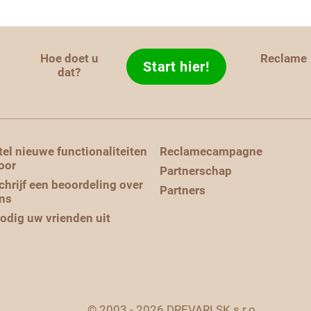
Hoe doet u
Reclame
Start hier!
d
dat?
tel nieuwe functionaliteiten
Reclamecampagne
oor
Partnerschap
chrijf een beoordeling over
Partners
ns
odig uw vrienden uit
© 2003 - 2026 DREVARI.SK s.r.o.