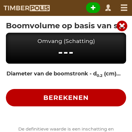
Boomvolume op basis van stronksdiameter
Omvang (Schatting)
---
Diameter van de boomstronk - d
(cm)
0.2
BEREKENEN
De definitieve waarde is een inschatting en