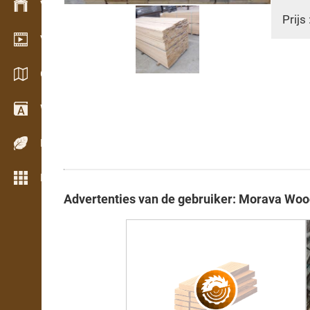
Voorraadbeheer
Prijs 
Video showroom
Catalogi / Brochures
Woordenboek
Houtsoorten
Meer opties
Advertenties van de gebruiker: Morava Wood