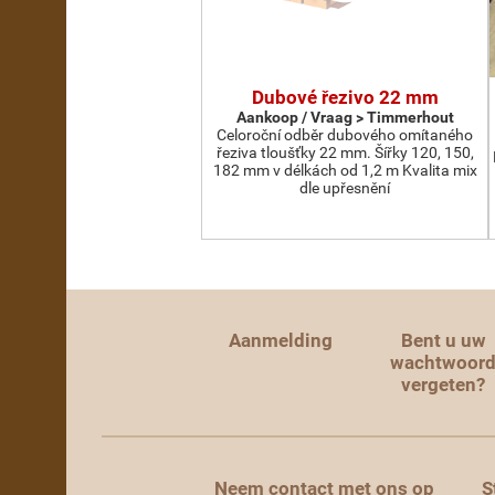
Dubové řezivo 22 mm
Aankoop / Vraag > Timmerhout
Celoroční odběr dubového omítaného
řeziva tloušťky 22 mm. Šířky 120, 150,
182 mm v délkách od 1,2 m Kvalita mix
dle upřesnění
Aanmelding
Bent u uw
wachtwoor
vergeten?
Neem contact met ons op
S