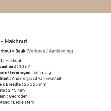
 - Hakhout
rhout > Beuk
(Verkoop / Aanbieding)
t :
Hakhout
eelheid :
10 m³
me / leveringen :
Eenmalig
iteit :
Andere graad van kwaliteit
e x Breedte :
26 x 26 mm
te :
2,45 mm
en :
Gedrogen
tand :
Bepleisterd