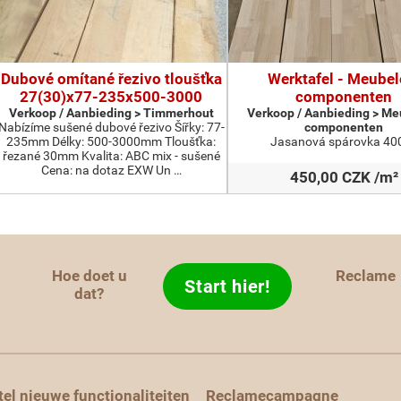
Dubové omítané řezivo tloušťka
Werktafel - Meubel
27(30)x77-235x500-3000
componenten
Verkoop / Aanbieding > Timmerhout
Verkoop / Aanbieding > Me
Nabízíme sušené dubové řezivo Šířky: 77-
componenten
235mm Délky: 500-3000mm Tloušťka:
Jasanová spárovka 400
řezané 30mm Kvalita: ABC mix - sušené
Cena: na dotaz EXW Un …
450,00 CZK /m²
Hoe doet u
Reclame
Start hier!
d
dat?
tel nieuwe functionaliteiten
Reclamecampagne