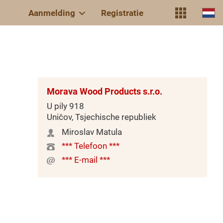
Aanmelding
Registratie
Morava Wood Products s.r.o.
U pily 918
Uničov, Tsjechische republiek
Miroslav Matula
*** Telefoon ***
*** E-mail ***