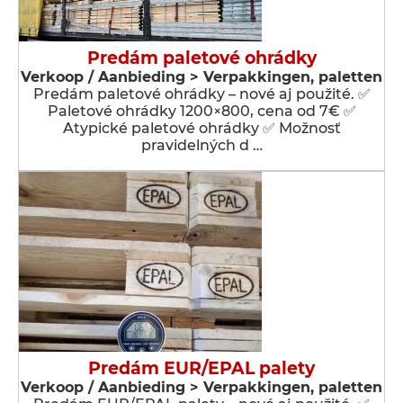
Predám paletové ohrádky
Verkoop / Aanbieding > Verpakkingen, paletten
Predám paletové ohrádky – nové aj použité. ✅
Paletové ohrádky 1200×800, cena od 7€ ✅
Atypické paletové ohrádky ✅ Možnosť
pravidelných d …
Predám EUR/EPAL palety
Verkoop / Aanbieding > Verpakkingen, paletten