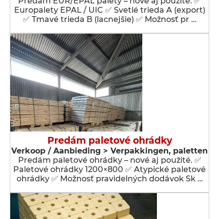
Predám EUR/EPAL palety – nové aj použité. ✅
Europalety EPAL / UIC ✅ Svetlé trieda A (export)
✅ Tmavé trieda B (lacnejšie) ✅ Možnosť pr …
Predám paletové ohrádky
Verkoop / Aanbieding > Verpakkingen, paletten
Predám paletové ohrádky – nové aj použité. ✅
Paletové ohrádky 1200×800 ✅ Atypické paletové
ohrádky ✅ Možnosť pravidelných dodávok Sk …