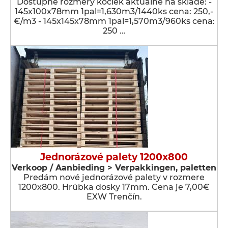
Dostupné rozmery kociek aktuálne na sklade: -
145x100x78mm 1pal=1,630m3/1440ks cena: 250,-
€/m3 - 145x145x78mm 1pal=1,570m3/960ks cena:
250 …
Jednorázové palety 1200x800
Verkoop / Aanbieding > Verpakkingen, paletten
Predám nové jednorázové palety v rozmere
1200x800. Hrúbka dosky 17mm. Cena je 7,00€
EXW Trenčín.