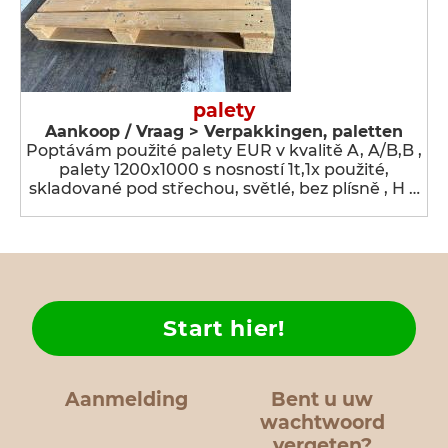
palety
Aankoop / Vraag > Verpakkingen, paletten
Poptávám použité palety EUR v kvalitě A, A/B,B ,
palety 1200x1000 s nosností 1t,1x použité,
skladované pod střechou, světlé, bez plísně , H …
Start hier!
Aanmelding
Bent u uw
wachtwoord
vergeten?