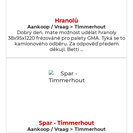
Hranolů
Aankoop / Vraag > Timmerhout
Dobrý den. máte možnost udělat hranoly
38x95x1220 frézováné pro palety GMA. Týká se to
kamionového odběru. Za odpověď předem
děkuji. Betti …
Spar - Timmerhout
Aankoop / Vraag > Timmerhout