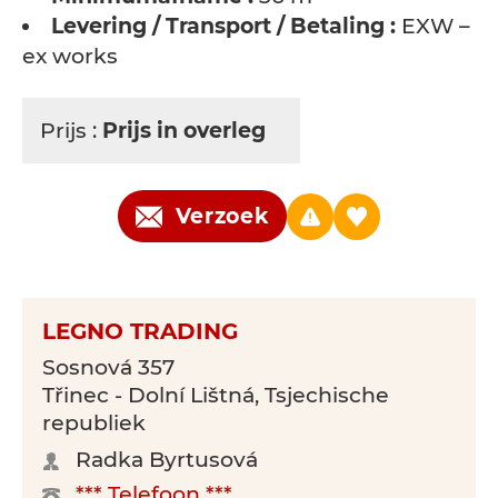
Levering / Transport / Betaling :
EXW –
ex works
Prijs :
Prijs in overleg
Verzoek
LEGNO TRADING
Sosnová 357
Třinec - Dolní Lištná, Tsjechische
republiek
Radka Byrtusová
*** Telefoon ***