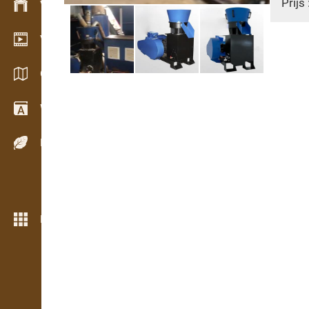
Prijs 
Voorraadbeheer
Video showroom
Catalogi / Brochures
Woordenboek
Houtsoorten
Meer opties