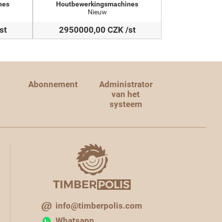
nes
Houtbewerkingsmachines
Nieuw
st
2950000,00 CZK /st
Abonnement
Administrator
van het
systeem
info@timberpolis.com
Whatsapp