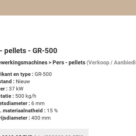
- pellets - GR-500
werkingsmachines > Pers - pellets
(Verkoop / Aanbiedi
ikant en type :
GR-500
tand :
Nieuw
er :
37 kW
tatie :
500 kg/h
etsdiameter :
6 mm
 materiaalnatheid :
15 %
ijsdiameter :
400 mm