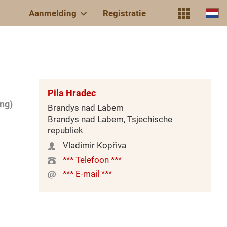
Aanmelding
Registratie
Pila Hradec
ng)
Brandys nad Labem
Brandys nad Labem, Tsjechische
republiek
Vladimir Kopřiva
*** Telefoon ***
*** E-mail ***