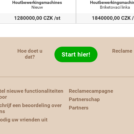
Houtbewerkingsmachines
Houtbewerkingsmachi
Nieuw
Briketovací linka
1280000,00 CZK /st
1840000,00 CZK /
Hoe doet u
Reclame
Start hier!
d
dat?
tel nieuwe functionaliteiten
Reclamecampagne
oor
Partnerschap
chrijf een beoordeling over
Partners
ns
odig uw vrienden uit