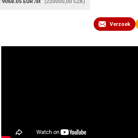
:
9068.05
EUR
/st
(220000,00 CZK)
Verzoek