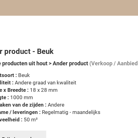
r product - Beuk
 producten uit hout > Ander product
(Verkoop / Aanbied
soort :
Beuk
iteit :
Andere graad van kwaliteit
e x Breedte :
18 x 28 mm
te :
1000 mm
ken van de zijden :
Andere
me / leveringen :
Regelmatig - maandelijks
eelheid :
50 m²