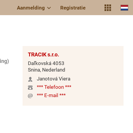
Aanmelding
Registratie
TRACIK s.r.o.
ing)
Daľkovská 4053
Snina, Nederland
Janotová Viera
*** Telefoon ***
*** E-mail ***