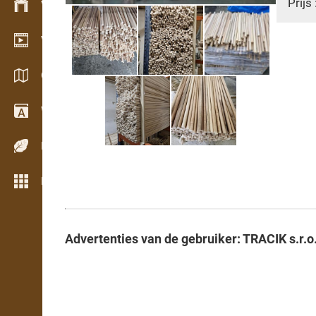
Prijs 
Voorraadbeheer
Video showroom
Catalogi / Brochures
Woordenboek
Houtsoorten
Meer opties
Advertenties van de gebruiker: TRACIK s.r.o