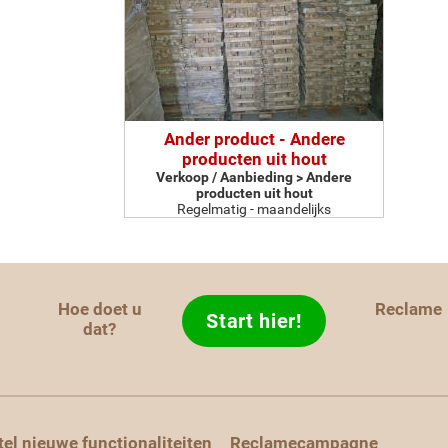
Ander product - Andere
producten uit hout
Verkoop / Aanbieding > Andere
producten uit hout
Regelmatig - maandelijks
Hoe doet u
Reclame
Start hier!
d
dat?
tel nieuwe functionaliteiten
Reclamecampagne