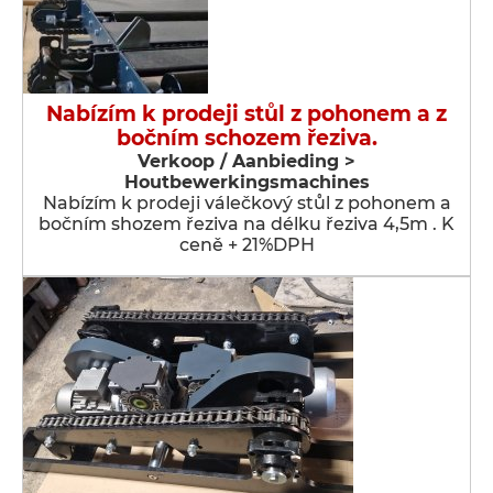
Nabízím k prodeji stůl z pohonem a z
bočním schozem řeziva.
Verkoop / Aanbieding >
Houtbewerkingsmachines
Nabízím k prodeji válečkový stůl z pohonem a
bočním shozem řeziva na délku řeziva 4,5m . K
ceně + 21%DPH