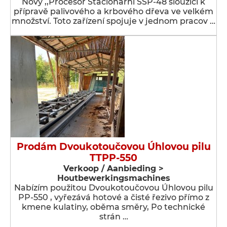
Nový ,,Procesor Stacionární SSP-48 sloužící k
přípravě palivového a krbového dřeva ve velkém
množství. Toto zařízení spojuje v jednom pracov …
Prodám Dvoukotoučovou Úhlovou pilu
TTPP-550
Verkoop / Aanbieding >
Houtbewerkingsmachines
Nabízím použitou Dvoukotoučovou Úhlovou pilu
PP-550 , vyřezává hotové a čisté řezivo přímo z
kmene kulatiny, oběma směry, Po technické
strán …