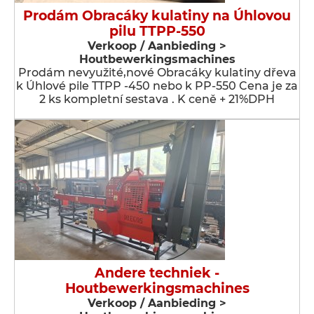
Prodám Obracáky kulatiny na Úhlovou
pilu TTPP-550
Verkoop / Aanbieding >
Houtbewerkingsmachines
Prodám nevyužité,nové Obracáky kulatiny dřeva
k Úhlové pile TTPP -450 nebo k PP-550 Cena je za
2 ks kompletní sestava . K ceně + 21%DPH
Andere techniek -
Houtbewerkingsmachines
Verkoop / Aanbieding >