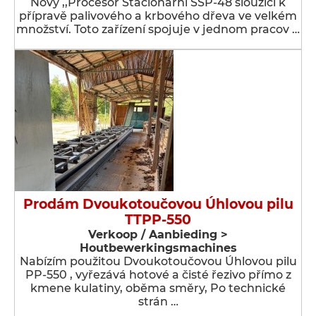
Nový ,,Procesor Stacionární SSP-48 sloužící k
přípravě palivového a krbového dřeva ve velkém
množství. Toto zařízení spojuje v jednom pracov …
Prodám Dvoukotoučovou Úhlovou pilu
TTPP-550
Verkoop / Aanbieding >
Houtbewerkingsmachines
Nabízím použitou Dvoukotoučovou Úhlovou pilu
PP-550 , vyřezává hotové a čisté řezivo přímo z
kmene kulatiny, oběma směry, Po technické
strán …