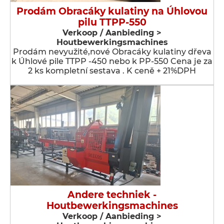
Prodám Obracáky kulatiny na Úhlovou
pilu TTPP-550
Verkoop / Aanbieding >
Houtbewerkingsmachines
Prodám nevyužité,nové Obracáky kulatiny dřeva
k Úhlové pile TTPP -450 nebo k PP-550 Cena je za
2 ks kompletní sestava . K ceně + 21%DPH
Andere techniek -
Houtbewerkingsmachines
Verkoop / Aanbieding >