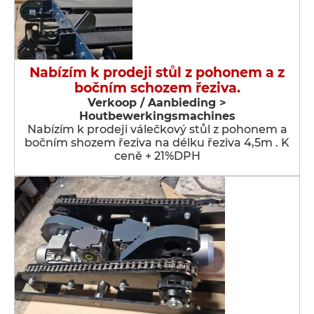
Nabízím k prodeji stůl z pohonem a z
bočním schozem řeziva.
Verkoop / Aanbieding >
Houtbewerkingsmachines
Nabízím k prodeji válečkový stůl z pohonem a
bočním shozem řeziva na délku řeziva 4,5m . K
ceně + 21%DPH