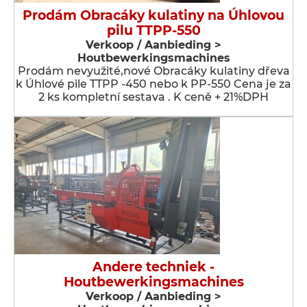
Prodám Obracáky kulatiny na Úhlovou
pilu TTPP-550
Verkoop / Aanbieding >
Houtbewerkingsmachines
Prodám nevyužité,nové Obracáky kulatiny dřeva
k Úhlové pile TTPP -450 nebo k PP-550 Cena je za
2 ks kompletní sestava . K ceně + 21%DPH
Andere techniek -
Houtbewerkingsmachines
Verkoop / Aanbieding >