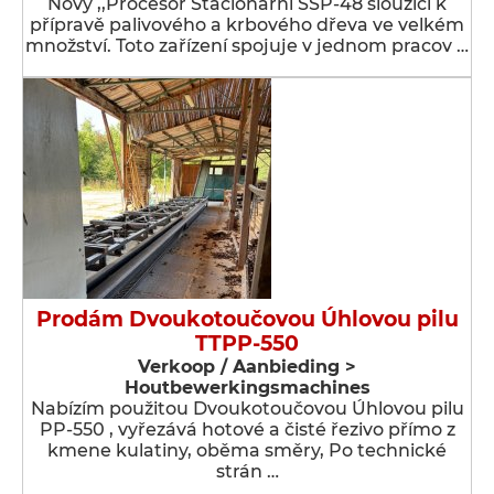
Nový ,,Procesor Stacionární SSP-48 sloužící k
přípravě palivového a krbového dřeva ve velkém
množství. Toto zařízení spojuje v jednom pracov …
Prodám Dvoukotoučovou Úhlovou pilu
TTPP-550
Verkoop / Aanbieding >
Houtbewerkingsmachines
Nabízím použitou Dvoukotoučovou Úhlovou pilu
PP-550 , vyřezává hotové a čisté řezivo přímo z
kmene kulatiny, oběma směry, Po technické
strán …