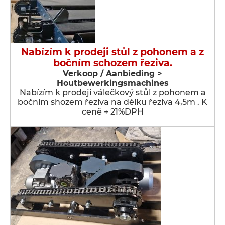
Nabízím k prodeji stůl z pohonem a z
bočním schozem řeziva.
Verkoop / Aanbieding >
Houtbewerkingsmachines
Nabízím k prodeji válečkový stůl z pohonem a
bočním shozem řeziva na délku řeziva 4,5m . K
ceně + 21%DPH