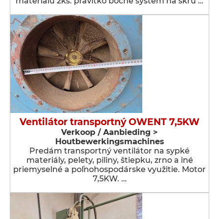
materiálu 2ks. pravítko bočné systém na skru …
Ventilátor transportný OWENT 7,5KW
Verkoop / Aanbieding >
Houtbewerkingsmachines
Predám transportný ventilátor na sypké
materiály, pelety, piliny, štiepku, zrno a iné
priemyselné a poľnohospodárske využitie. Motor
7,5KW. …