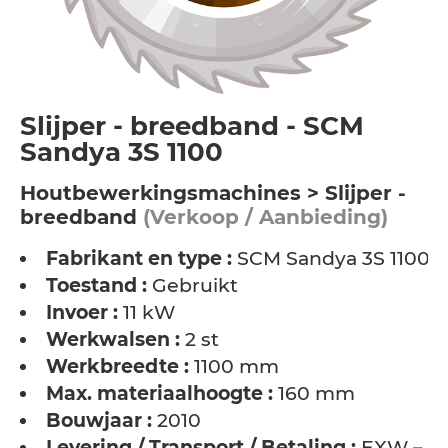
Slijper - breedband - SCM
Sandya 3S 1100
Houtbewerkingsmachines > Slijper -
breedband
(Verkoop / Aanbieding)
Fabrikant en type :
SCM Sandya 3S 1100
Toestand :
Gebruikt
Invoer :
11 kW
Werkwalsen :
2 st
Werkbreedte :
1100 mm
Max. materiaalhoogte :
160 mm
Bouwjaar :
2010
Levering / Transport / Betaling :
EXW –