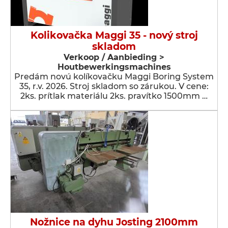
Kolikovačka Maggi 35 - nový stroj
skladom
Verkoop / Aanbieding >
Houtbewerkingsmachines
Predám novú kolíkovačku Maggi Boring System
35, r.v. 2026. Stroj skladom so zárukou. V cene:
2ks. prítlak materiálu 2ks. pravítko 1500mm …
Nožnice na dyhu Josting 2100mm