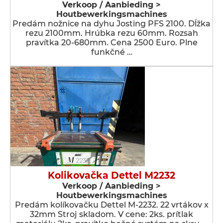
Verkoop / Aanbieding >
Houtbewerkingsmachines
Predám nožnice na dyhu Josting PFS 2100. Dĺžka
rezu 2100mm. Hrúbka rezu 60mm. Rozsah
pravítka 20-680mm. Cena 2500 Euro. Plne
funkčné …
Kolikovačka Dettel M2232
Verkoop / Aanbieding >
Houtbewerkingsmachines
Predám kolíkovačku Dettel M-2232. 22 vrtákov x
32mm Stroj skladom. V cene: 2ks. prítlak