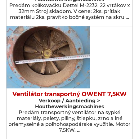
Predám kolíkovačku Dettel M-2232. 22 vrtákov x
32mm Stroj skladom. V cene: 2ks. prítlak
materiálu 2ks. pravítko bočné systém na skru …
Ventilátor transportný OWENT 7,5KW
Verkoop / Aanbieding >
Houtbewerkingsmachines
Predám transportný ventilátor na sypké
materiály, pelety, piliny, štiepku, zrno a iné
priemyselné a poľnohospodárske využitie. Motor
7,5KW. …