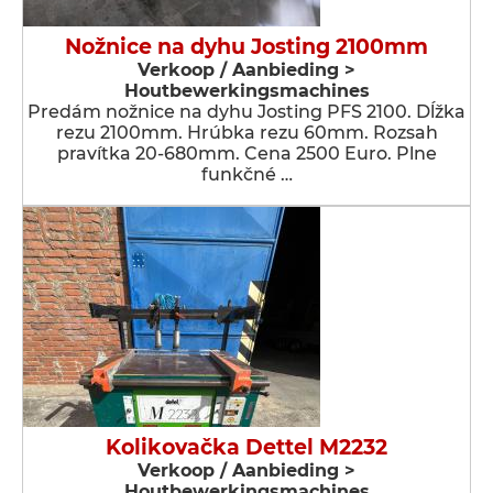
Nožnice na dyhu Josting 2100mm
Verkoop / Aanbieding >
Houtbewerkingsmachines
Predám nožnice na dyhu Josting PFS 2100. Dĺžka
rezu 2100mm. Hrúbka rezu 60mm. Rozsah
pravítka 20-680mm. Cena 2500 Euro. Plne
funkčné …
Kolikovačka Dettel M2232
Verkoop / Aanbieding >
Houtbewerkingsmachines