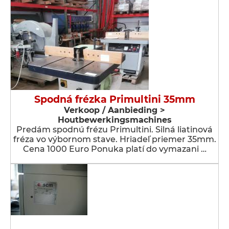
Spodná frézka Primultini 35mm
Verkoop / Aanbieding >
Houtbewerkingsmachines
Predám spodnú frézu Primultini. Silná liatinová
fréza vo výbornom stave. Hriadeľ priemer 35mm.
Cena 1000 Euro Ponuka platí do vymazani …