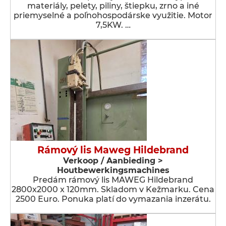
materiály, pelety, piliny, štiepku, zrno a iné
priemyselné a poľnohospodárske využitie. Motor
7,5KW. …
Rámový lis Maweg Hildebrand
Verkoop / Aanbieding >
Houtbewerkingsmachines
Predám rámový lis MAWEG Hildebrand
2800x2000 x 120mm. Skladom v Kežmarku. Cena
2500 Euro. Ponuka platí do vymazania inzerátu.