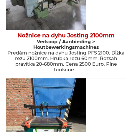
Nožnice na dyhu Josting 2100mm
Verkoop / Aanbieding >
Houtbewerkingsmachines
Predám nožnice na dyhu Josting PFS 2100. Dĺžka
rezu 2100mm. Hrúbka rezu 60mm. Rozsah
pravítka 20-680mm. Cena 2500 Euro. Plne
funkčné …