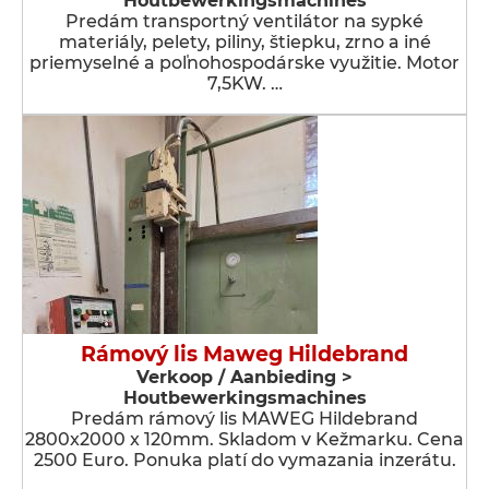
Houtbewerkingsmachines
Predám transportný ventilátor na sypké
materiály, pelety, piliny, štiepku, zrno a iné
priemyselné a poľnohospodárske využitie. Motor
7,5KW. …
Rámový lis Maweg Hildebrand
Verkoop / Aanbieding >
Houtbewerkingsmachines
Predám rámový lis MAWEG Hildebrand
2800x2000 x 120mm. Skladom v Kežmarku. Cena
2500 Euro. Ponuka platí do vymazania inzerátu.