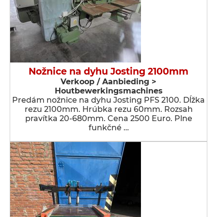
Nožnice na dyhu Josting 2100mm
Verkoop / Aanbieding >
Houtbewerkingsmachines
Predám nožnice na dyhu Josting PFS 2100. Dĺžka
rezu 2100mm. Hrúbka rezu 60mm. Rozsah
pravítka 20-680mm. Cena 2500 Euro. Plne
funkčné …