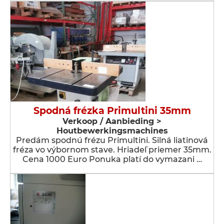
Spodná frézka Primultini 35mm
Verkoop / Aanbieding >
Houtbewerkingsmachines
Predám spodnú frézu Primultini. Silná liatinová
fréza vo výbornom stave. Hriadeľ priemer 35mm.
Cena 1000 Euro Ponuka platí do vymazani …