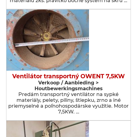
materiálu 2ks. pravítko bočné systém na skru …
Ventilátor transportný OWENT 7,5KW
Verkoop / Aanbieding >
Houtbewerkingsmachines
Predám transportný ventilátor na sypké
materiály, pelety, piliny, štiepku, zrno a iné
priemyselné a poľnohospodárske využitie. Motor
7,5KW. …