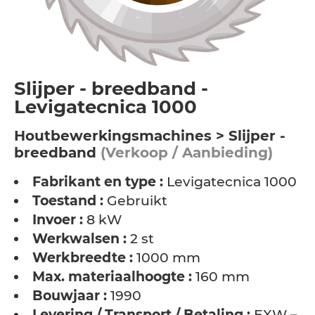
Slijper - breedband -
Levigatecnica 1000
Houtbewerkingsmachines > Slijper -
breedband
(Verkoop / Aanbieding)
Fabrikant en type :
Levigatecnica 1000
Toestand :
Gebruikt
Invoer :
8 kW
Werkwalsen :
2 st
Werkbreedte :
1000 mm
Max. materiaalhoogte :
160 mm
Bouwjaar :
1990
Levering / Transport / Betaling :
EXW –