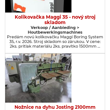
Kolikovačka Maggi 35 - nový stroj
skladom
Verkoop / Aanbieding >
Houtbewerkingsmachines
Predám novú kolíkovačku Maggi Boring System
35, r.v. 2026. Stroj skladom so zárukou. V cene:
2ks. prítlak materiálu 2ks. pravítko 1500mm …
Nožnice na dyhu Josting 2100mm