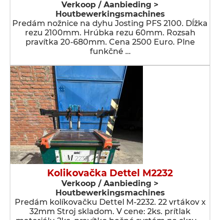
Verkoop / Aanbieding >
Houtbewerkingsmachines
Predám nožnice na dyhu Josting PFS 2100. Dĺžka
rezu 2100mm. Hrúbka rezu 60mm. Rozsah
pravítka 20-680mm. Cena 2500 Euro. Plne
funkčné …
Kolikovačka Dettel M2232
Verkoop / Aanbieding >
Houtbewerkingsmachines
Predám kolíkovačku Dettel M-2232. 22 vrtákov x
32mm Stroj skladom. V cene: 2ks. prítlak