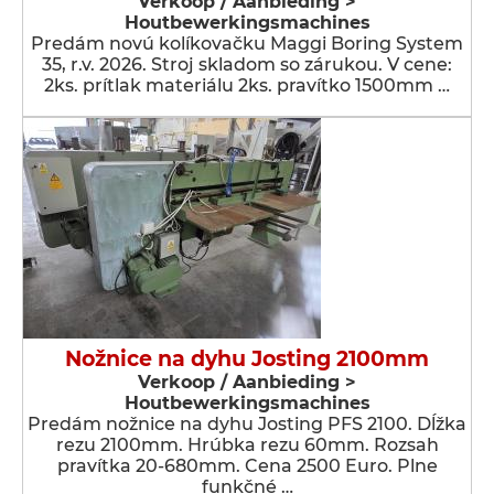
Verkoop / Aanbieding >
Houtbewerkingsmachines
Predám novú kolíkovačku Maggi Boring System
35, r.v. 2026. Stroj skladom so zárukou. V cene:
2ks. prítlak materiálu 2ks. pravítko 1500mm …
Nožnice na dyhu Josting 2100mm
Verkoop / Aanbieding >
Houtbewerkingsmachines
Predám nožnice na dyhu Josting PFS 2100. Dĺžka
rezu 2100mm. Hrúbka rezu 60mm. Rozsah
pravítka 20-680mm. Cena 2500 Euro. Plne
funkčné …