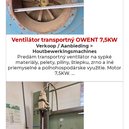
Ventilátor transportný OWENT 7,5KW
Verkoop / Aanbieding >
Houtbewerkingsmachines
Predám transportný ventilátor na sypké
materiály, pelety, piliny, štiepku, zrno a iné
priemyselné a poľnohospodárske využitie. Motor
7,5KW. …