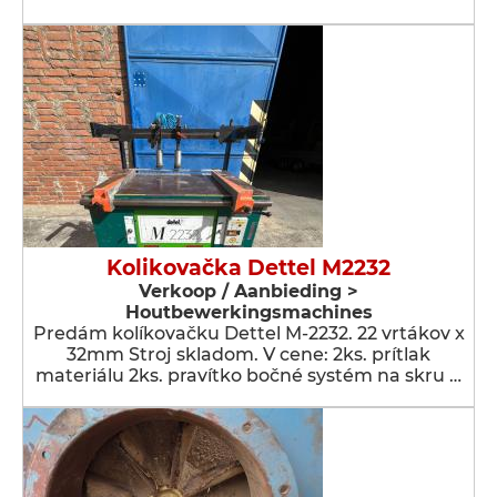
Kolikovačka Dettel M2232
Verkoop / Aanbieding >
Houtbewerkingsmachines
Predám kolíkovačku Dettel M-2232. 22 vrtákov x
32mm Stroj skladom. V cene: 2ks. prítlak
materiálu 2ks. pravítko bočné systém na skru …