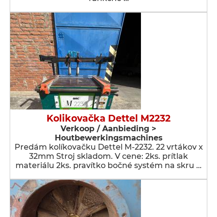
Kolikovačka Dettel M2232
Verkoop / Aanbieding >
Houtbewerkingsmachines
Predám kolíkovačku Dettel M-2232. 22 vrtákov x
32mm Stroj skladom. V cene: 2ks. prítlak
materiálu 2ks. pravítko bočné systém na skru …