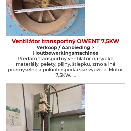
Ventilátor transportný OWENT 7,5KW
Verkoop / Aanbieding >
Houtbewerkingsmachines
Predám transportný ventilátor na sypké
materiály, pelety, piliny, štiepku, zrno a iné
priemyselné a poľnohospodárske využitie. Motor
7,5KW. …