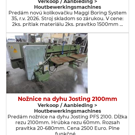
Verkoop / Aanbieding >
Houtbewerkingsmachines
Predám novú kolíkovačku Maggi Boring System
35, r.v. 2026. Stroj skladom so zárukou. V cene:
2ks. prítlak materiálu 2ks. pravítko 1500mm …
Nožnice na dyhu Josting 2100mm
Verkoop / Aanbieding >
Houtbewerkingsmachines
Predám nožnice na dyhu Josting PFS 2100. Dĺžka
rezu 2100mm. Hrúbka rezu 60mm. Rozsah
pravítka 20-680mm. Cena 2500 Euro. Plne
funkčné …