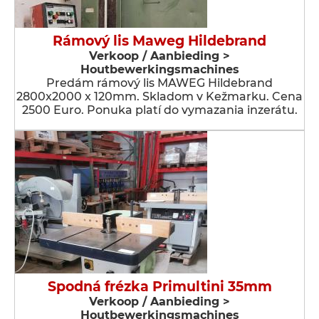
Rámový lis Maweg Hildebrand
Verkoop / Aanbieding >
Houtbewerkingsmachines
Predám rámový lis MAWEG Hildebrand
2800x2000 x 120mm. Skladom v Kežmarku. Cena
2500 Euro. Ponuka platí do vymazania inzerátu.
Spodná frézka Primultini 35mm
Verkoop / Aanbieding >
Houtbewerkingsmachines