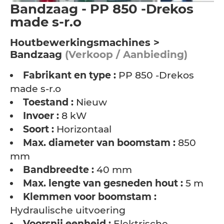
Bandzaag - PP 850 -Drekos
made s-r.o
Houtbewerkingsmachines >
Bandzaag
(Verkoop / Aanbieding)
Fabrikant en type :
PP 850 -Drekos
made s-r.o
Toestand :
Nieuw
Invoer :
8 kW
Soort :
Horizontaal
Max. diameter van boomstam :
850
mm
Bandbreedte :
40 mm
Max. lengte van gesneden hout :
5 m
Klemmen voor boomstam :
Hydraulische uitvoering
Voorsnij eenheid :
Elektrische