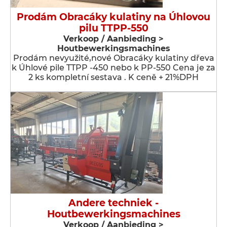
Prodám Obracáky kulatiny na Úhlovou
pilu TTPP-550
Verkoop / Aanbieding >
Houtbewerkingsmachines
Prodám nevyužité,nové Obracáky kulatiny dřeva
k Úhlové pile TTPP -450 nebo k PP-550 Cena je za
2 ks kompletní sestava . K ceně + 21%DPH
Andere techniek -
Houtbewerkingsmachines
Verkoop / Aanbieding >