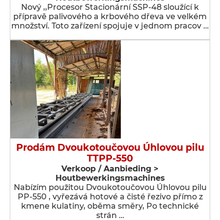
Nový ,,Procesor Stacionární SSP-48 sloužící k
přípravě palivového a krbového dřeva ve velkém
množství. Toto zařízení spojuje v jednom pracov …
Prodám Dvoukotoučovou Úhlovou pilu
TTPP-550
Verkoop / Aanbieding >
Houtbewerkingsmachines
Nabízím použitou Dvoukotoučovou Úhlovou pilu
PP-550 , vyřezává hotové a čisté řezivo přímo z
kmene kulatiny, oběma směry, Po technické
strán …