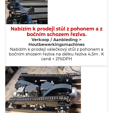
Nabízím k prodeji stůl z pohonem a z
bočním schozem řeziva.
Verkoop / Aanbieding >
Houtbewerkingsmachines
Nabízím k prodeji válečkový stůl z pohonem a
bočním shozem řeziva na délku řeziva 4,5m . K
ceně + 21%DPH