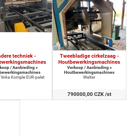
dere techniek -
Tweebladige cirkelzaag -
ewerkingsmachines
Houtbewerkingsmachines
koop / Aanbieding >
Verkoop / Aanbieding >
bewerkingsmachines
Houtbewerkingsmachines
 linka Komple EUR-palet
Walter
790000,00 CZK /st