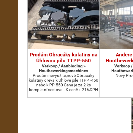
Prodám Obracáky kulatiny na
Andere 
Úhlovou pilu TTPP-550
Houtbewer
Verkoop / Aanbieding >
Verkoop /
Houtbewerkingsmachines
Houtbewer
Prodám nevyužité,nové Obracáky
Nový Pro
kulatiny dřeva k Úhlové pile TTPP -450
nebo k PP-550 Cena je za 2 ks
kompletní sestava . K ceně + 21%DPH