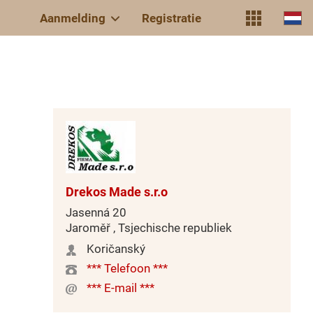
Aanmelding
Registratie
Drekos Made s.r.o
Jasenná 20
Jaroměř , Tsjechische republiek
Koričanský
*** Telefoon ***
*** E-mail ***