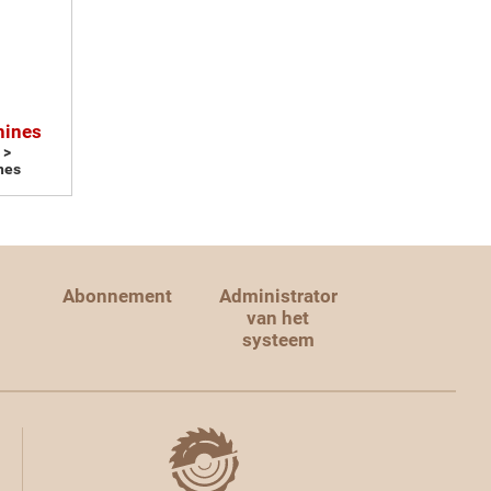
hines
 >
nes
Abonnement
Administrator
van het
systeem