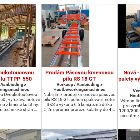
oukotoučovou
Prodám Pásovou kmenovou
Nová -
ilu TTPP-550
pilu RS 18 GT
palety v
 Aanbieding >
Verkoop / Aanbieding >
kingsmachines
Houtbewerkingsmachines
Ver
ou Dvoukotoučovou
Nabízím k prodeji kmenovou pásovou
Hout
550 , vyřezává hotové
pilu RS 18 GT, pohon spalovací motor
Výrobní li
ímo z kmene kulatiny,
B&S o výkonu 6,5 koní,řezná délka
pro výro
o technické strán …
5,2m, průměr prořezu kulatiny do 4 …
1200/800m
paletám 