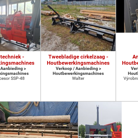
techniek -
Tweebladige cirkelzaag -
An
kingsmachines
Houtbewerkingsmachines
Houtb
 Aanbieding >
Verkoop / Aanbieding >
Ver
kingsmachines
Houtbewerkingsmachines
Hout
cesor SSP-48
Walter
Výrobní