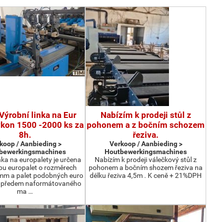
Výrobní linka na Eur
Nabízím k prodeji stůl z
ýkon 1500 -2000 ks za
pohonem a z bočním schozem
8h.
řeziva.
koop / Aanbieding >
Verkoop / Aanbieding >
bewerkingsmachines
Houtbewerkingsmachines
nka na europalety je určena
Nabízím k prodeji válečkový stůl z
bu europalet o rozměrech
pohonem a bočním shozem řeziva na
m a palet podobných euro
délku řeziva 4,5m . K ceně + 21%DPH
z předem naformátovaného
ma …