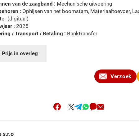
nnen van de zaagband :
Mechanische uitvoering
behoren :
Ophijsen van het boomstam, Materiaaltoevoer, La
r (digitaal)
jaar :
2025
ring / Transport / Betaling :
Banktransfer
:
Prijs in overleg
Verzoek
 s.r.o