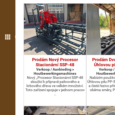
Meer opties
Prodám Nový Procesor
Prodám Dv
Stacionární SSP-48
Úhlovou p
Verkoop / Aanbieding >
Verkoop /
Houtbewerkingsmachines
Houtbewer
Nový ,,Procesor Stacionární SSP-48
Nabízím použit
sloužící k přípravě palivového a
Úhlovou pilu PP-
krbového dřeva ve velkém množství.
a čisté řezivo př
Toto zařízení spojuje v jednom pracov
oběma směry, P
…