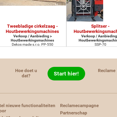
Tweebladige cirkelzaag -
Splitser -
Houtbewerkingsmachines
Houtbewerkingsmac
Verkoop / Aanbieding >
Verkoop / Aanbieding
Houtbewerkingsmachines
Houtbewerkingsmachi
Dekos made s.r.o. PP-550
SSP-70
Hoe doet u
Reclame
Start hier!
d
dat?
tel nieuwe functionaliteiten
Reclamecampagne
oor
Partnerschap