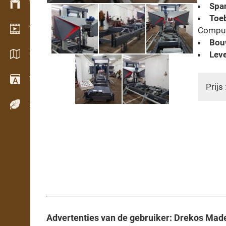
Voorraadbeheer
Spa
Toe
Video showroom
Compute
Bouw
Catalogi / Brochures
Leve
Woordenboek
Prijs 
Houtsoorten
Advertenties van de gebruiker: Drekos Made