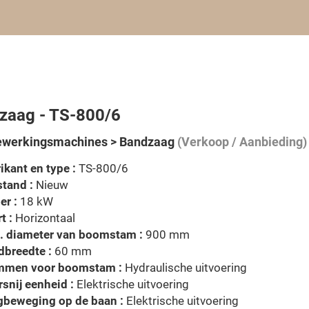
zaag - TS-800/6
ewerkingsmachines > Bandzaag
(Verkoop / Aanbieding)
ikant en type :
TS-800/6
tand :
Nieuw
er :
18 kW
t :
Horizontaal
. diameter van boomstam :
900 mm
dbreedte :
60 mm
mmen voor boomstam :
Hydraulische uitvoering
snij eenheid :
Elektrische uitvoering
gbeweging op de baan :
Elektrische uitvoering