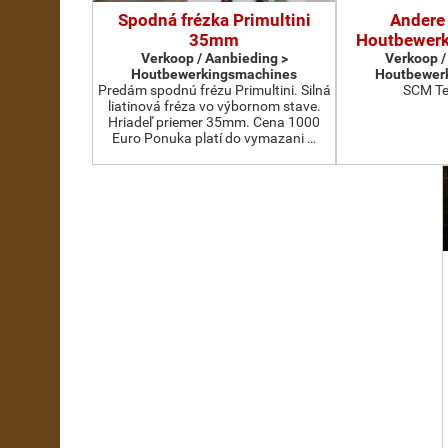
Spodná frézka Primultini
Andere 
35mm
Houtbewer
Verkoop / Aanbieding >
Verkoop /
Houtbewerkingsmachines
Houtbewer
Predám spodnú frézu Primultini. Silná
SCM Te
liatinová fréza vo výbornom stave.
Hriadeľ priemer 35mm. Cena 1000
Euro Ponuka platí do vymazani …