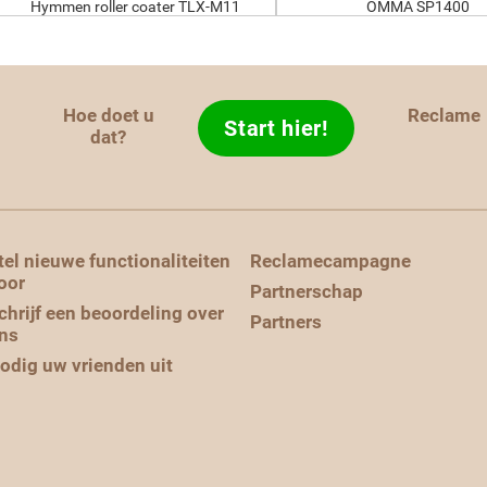
Hymmen roller coater TLX-M11
OMMA SP1400
Hoe doet u
Reclame
Start hier!
d
dat?
tel nieuwe functionaliteiten
Reclamecampagne
oor
Partnerschap
chrijf een beoordeling over
Partners
ns
odig uw vrienden uit