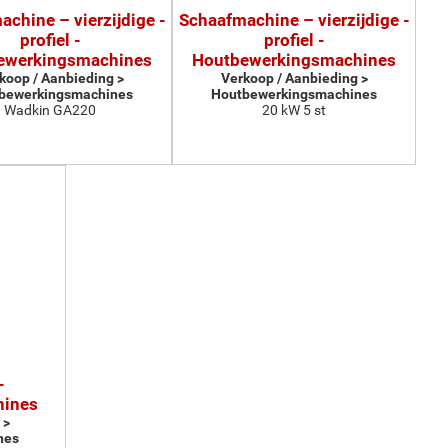
chine – vierzijdige -
Schaafmachine – vierzijdige -
profiel -
profiel -
ewerkingsmachines
Houtbewerkingsmachines
koop / Aanbieding >
Verkoop / Aanbieding >
bewerkingsmachines
Houtbewerkingsmachines
Wadkin GA220
20 kW 5 st
-
hines
 >
nes