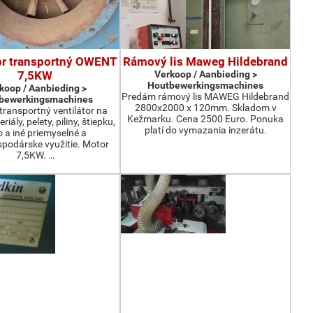
or transportný OWENT
Rámový lis Maweg Hildebrand
7,5KW
Verkoop / Aanbieding >
Houtbewerkingsmachines
koop / Aanbieding >
Predám rámový lis MAWEG Hildebrand
bewerkingsmachines
2800x2000 x 120mm. Skladom v
ransportný ventilátor na
Kežmarku. Cena 2500 Euro. Ponuka
iály, pelety, piliny, štiepku,
platí do vymazania inzerátu.
o a iné priemyselné a
podárske využitie. Motor
7,5KW. …