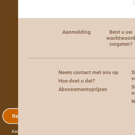
Aanmelding
Bent u uw
wachtwoor
vergeten?
Neem contact met ons op
S
v
Hoe doet u dat?
S
Abonnementsprijzen
o
N
Registratie
Aanmelding