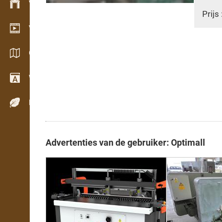
Voorraadbeheer
Prijs 
Video showroom
Catalogi / Brochures
Woordenboek
Houtsoorten
Advertenties van de gebruiker: Optimall