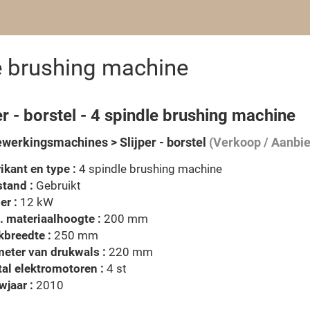
dle brushing machine
er - borstel - 4 spindle brushing machine
werkingsmachines > Slijper - borstel
(Verkoop / Aanbie
ikant en type :
4 spindle brushing machine
tand :
Gebruikt
er :
12 kW
 materiaalhoogte :
200 mm
breedte :
250 mm
eter van drukwals :
220 mm
al elektromotoren :
4 st
jaar :
2010