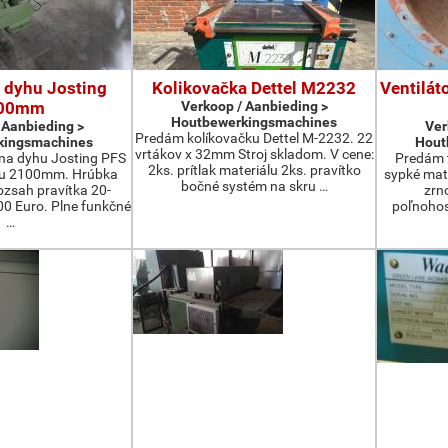
 dyhu Josting
Kolikovačka Dettel M2232
Ventilát
00mm
Verkoop / Aanbieding >
Houtbewerkingsmachines
 Aanbieding >
Ver
Predám kolíkovačku Dettel M-2232. 22
kingsmachines
Hout
vrtákov x 32mm Stroj skladom. V cene:
na dyhu Josting PFS
Predám t
2ks. prítlak materiálu 2ks. pravítko
zu 2100mm. Hrúbka
sypké mater
bočné systém na skru …
zsah pravítka 20-
zrn
 Euro. Plne funkčné
poľnohos
…