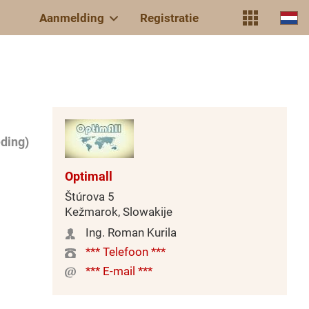
Aanmelding
Registratie
ding)
Optimall
Štúrova 5
Kežmarok, Slowakije
Ing. Roman Kurila
*** Telefoon ***
*** E-mail ***