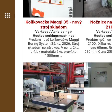
Meer opties
Kolikovačka Maggi 35 - nový
Nožnice na
stroj skladom
21
Verkoop / Aanbieding >
Verkoop /
Houtbewerkingsmachines
Houtbewer
Predám novú kolíkovačku Maggi
Predám nožnice 
Boring System 35, r.v. 2026. Stroj
2100. Dĺžka re
skladom so zárukou. V cene: 2ks.
rezu 60mm. Ro
prítlak materiálu 2ks. pravítko
680mm. Cena 2500
1500mm …