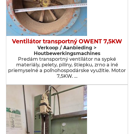
Ventilátor transportný OWENT 7,5KW
Verkoop / Aanbieding >
Houtbewerkingsmachines
Predám transportný ventilátor na sypké
materiály, pelety, piliny, štiepku, zrno a iné
priemyselné a poľnohospodárske využitie. Motor
7,5KW. …