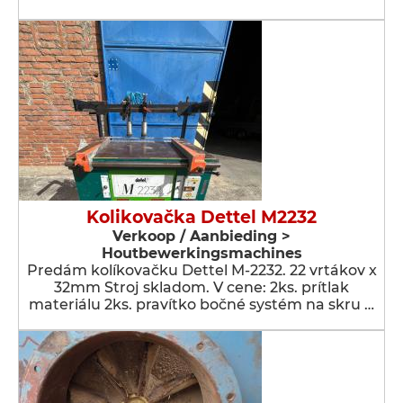
Kolikovačka Dettel M2232
Verkoop / Aanbieding >
Houtbewerkingsmachines
Predám kolíkovačku Dettel M-2232. 22 vrtákov x
32mm Stroj skladom. V cene: 2ks. prítlak
materiálu 2ks. pravítko bočné systém na skru …