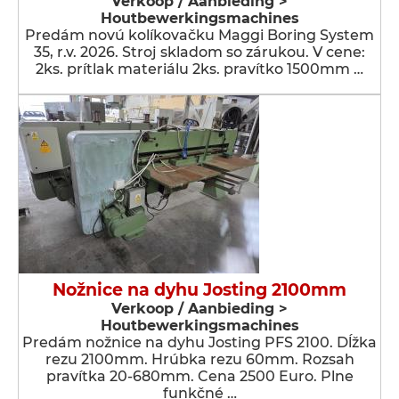
Verkoop / Aanbieding >
Houtbewerkingsmachines
Predám novú kolíkovačku Maggi Boring System
35, r.v. 2026. Stroj skladom so zárukou. V cene:
2ks. prítlak materiálu 2ks. pravítko 1500mm …
Nožnice na dyhu Josting 2100mm
Verkoop / Aanbieding >
Houtbewerkingsmachines
Predám nožnice na dyhu Josting PFS 2100. Dĺžka
rezu 2100mm. Hrúbka rezu 60mm. Rozsah
pravítka 20-680mm. Cena 2500 Euro. Plne
funkčné …