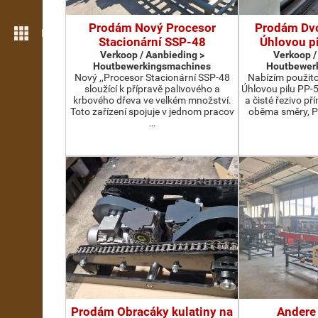
Prodám Nový Procesor
Prodám Dv
Meer opties
Stacionární SSP-48
Úhlovou p
Verkoop / Aanbieding >
Verkoop /
Houtbewerkingsmachines
Houtbewer
Nový ,,Procesor Stacionární SSP-48
Nabízím použit
sloužící k přípravě palivového a
Úhlovou pilu PP-
krbového dřeva ve velkém množství.
a čisté řezivo př
Toto zařízení spojuje v jednom pracov
oběma směry, P
…
Prodám Obracáky kulatiny na
Andere 