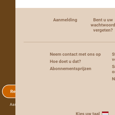
Aanmelding
Bent u uw
wachtwoor
vergeten?
Neem contact met ons op
S
v
Hoe doet u dat?
S
Abonnementsprijzen
o
N
Registratie
Aanmelding
Kies uw taal