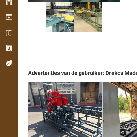
Voorraadbeheer
Video showroom
Catalogi / Brochures
Woordenboek
Houtsoorten
Advertenties van de gebruiker: Drekos Made