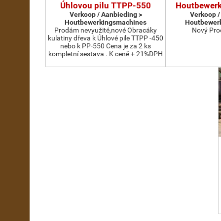
Úhlovou pilu TTPP-550
Houtbewer
Verkoop / Aanbieding >
Verkoop /
Houtbewerkingsmachines
Houtbewer
Prodám nevyužité,nové Obracáky
Nový Pro
kulatiny dřeva k Úhlové pile TTPP -450
nebo k PP-550 Cena je za 2 ks
kompletní sestava . K ceně + 21%DPH