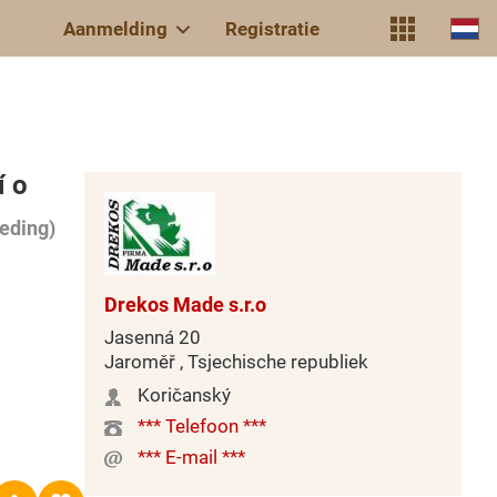
Aanmelding
Registratie
í o
eding)
Drekos Made s.r.o
Jasenná 20
Jaroměř , Tsjechische republiek
Koričanský
*** Telefoon ***
*** E-mail ***