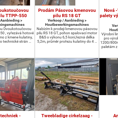
oukotoučovou
Prodám Pásovou kmenovou
Nová -
ilu TTPP-550
pilu RS 18 GT
palety v
 Aanbieding >
Verkoop / Aanbieding >
kingsmachines
Houtbewerkingsmachines
Ver
ou Dvoukotoučovou
Nabízím k prodeji kmenovou pásovou
Hout
550 , vyřezává hotové
pilu RS 18 GT, pohon spalovací motor
Výrobní li
ímo z kmene kulatiny,
B&S o výkonu 6,5 koní,řezná délka
pro výro
o technické strán …
5,2m, průměr prořezu kulatiny do 4 …
1200/800m
paletám 
techniek -
Tweebladige cirkelzaag -
An