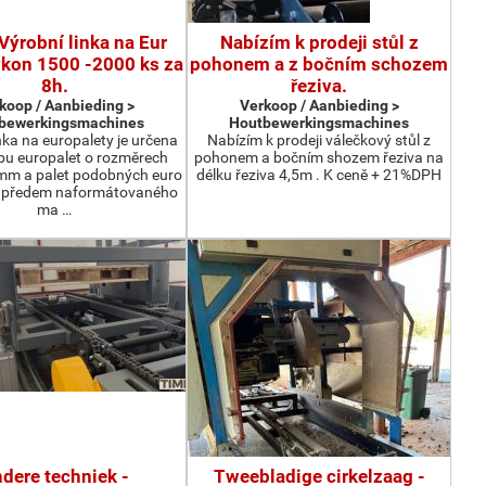
Výrobní linka na Eur
Nabízím k prodeji stůl z
ýkon 1500 -2000 ks za
pohonem a z bočním schozem
8h.
řeziva.
koop / Aanbieding >
Verkoop / Aanbieding >
bewerkingsmachines
Houtbewerkingsmachines
nka na europalety je určena
Nabízím k prodeji válečkový stůl z
bu europalet o rozměrech
pohonem a bočním shozem řeziva na
m a palet podobných euro
délku řeziva 4,5m . K ceně + 21%DPH
z předem naformátovaného
ma …
dere techniek -
Tweebladige cirkelzaag -