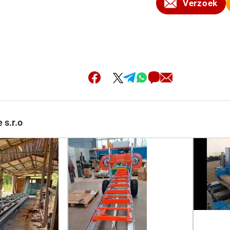
Verzoek
 s.r.o