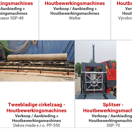
kingsmachines
Houtbewerkingsmachines
Houtb
 Aanbieding >
Verkoop / Aanbieding >
Ver
kingsmachines
Houtbewerkingsmachines
Hout
cesor SSP-48
Walter
Výrobní
Tweebladige cirkelzaag -
Splitser -
Houtbewerkingsmachines
Houtbewerkingsmac
Verkoop / Aanbieding >
Verkoop / Aanbieding
Houtbewerkingsmachines
Houtbewerkingsmachi
Dekos made s.r.o. PP-550
SSP-70