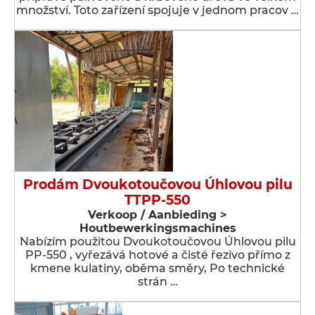
množství. Toto zařízení spojuje v jednom pracov …
Prodám Dvoukotoučovou Úhlovou pilu
TTPP-550
Verkoop / Aanbieding >
Houtbewerkingsmachines
Nabízím použitou Dvoukotoučovou Úhlovou pilu
PP-550 , vyřezává hotové a čisté řezivo přímo z
kmene kulatiny, oběma směry, Po technické
strán …