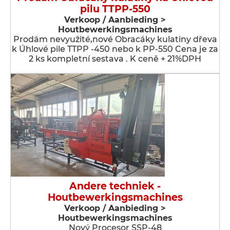
pilu TTPP-550
Verkoop / Aanbieding >
Houtbewerkingsmachines
Prodám nevyužité,nové Obracáky kulatiny dřeva
k Úhlové pile TTPP -450 nebo k PP-550 Cena je za
2 ks kompletní sestava . K ceně + 21%DPH
Andere techniek -
Houtbewerkingsmachines
Verkoop / Aanbieding >
Houtbewerkingsmachines
Nový Procesor SSP-48