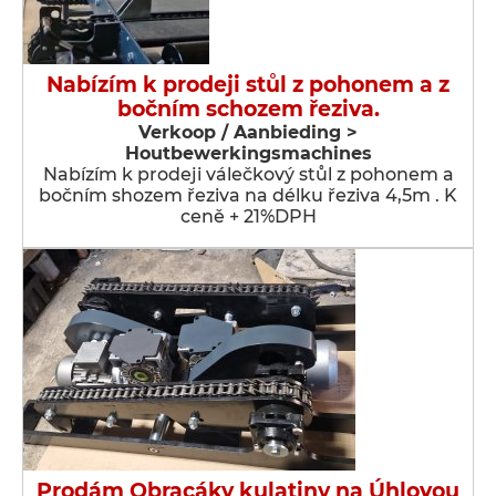
Nabízím k prodeji stůl z pohonem a z
bočním schozem řeziva.
Verkoop / Aanbieding >
Houtbewerkingsmachines
Nabízím k prodeji válečkový stůl z pohonem a
bočním shozem řeziva na délku řeziva 4,5m . K
ceně + 21%DPH
Prodám Obracáky kulatiny na Úhlovou