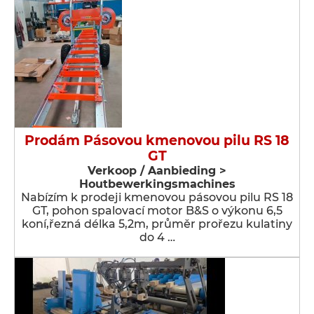
Prodám Pásovou kmenovou pilu RS 18
GT
Verkoop / Aanbieding >
Houtbewerkingsmachines
Nabízím k prodeji kmenovou pásovou pilu RS 18
GT, pohon spalovací motor B&S o výkonu 6,5
koní,řezná délka 5,2m, průměr prořezu kulatiny
do 4 …