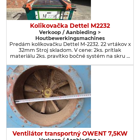
Kolikovačka Dettel M2232
Verkoop / Aanbieding >
Houtbewerkingsmachines
Predám kolíkovačku Dettel M-2232. 22 vrtákov x
32mm Stroj skladom. V cene: 2ks. prítlak
materiálu 2ks. pravítko bočné systém na skru …
Ventilátor transportný OWENT 7,5KW