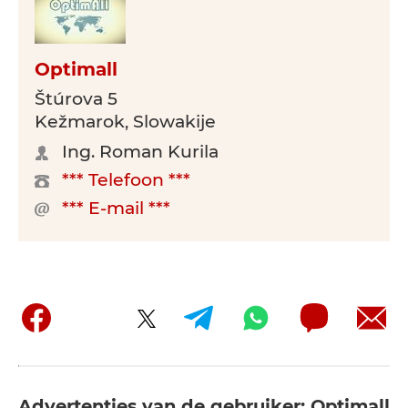
Optimall
Štúrova 5
Kežmarok, Slowakije
Ing. Roman Kurila
*** Telefoon ***
*** E-mail ***
Advertenties van de gebruiker: Optimall