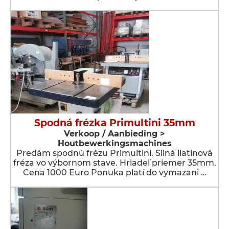
Spodná frézka Primultini 35mm
Verkoop / Aanbieding >
Houtbewerkingsmachines
Predám spodnú frézu Primultini. Silná liatinová
fréza vo výbornom stave. Hriadeľ priemer 35mm.
Cena 1000 Euro Ponuka platí do vymazani …