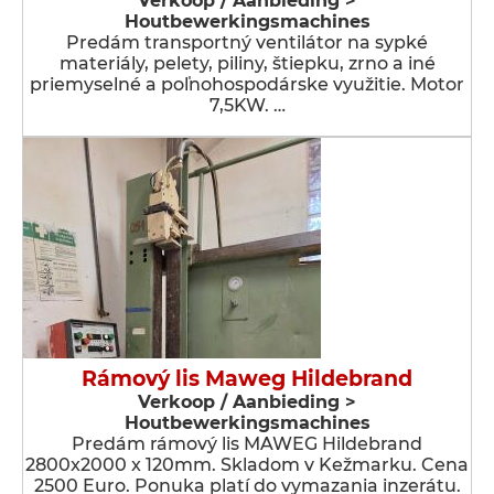
Verkoop / Aanbieding >
Houtbewerkingsmachines
Predám transportný ventilátor na sypké
materiály, pelety, piliny, štiepku, zrno a iné
priemyselné a poľnohospodárske využitie. Motor
7,5KW. …
Rámový lis Maweg Hildebrand
Verkoop / Aanbieding >
Houtbewerkingsmachines
Predám rámový lis MAWEG Hildebrand
2800x2000 x 120mm. Skladom v Kežmarku. Cena
2500 Euro. Ponuka platí do vymazania inzerátu.