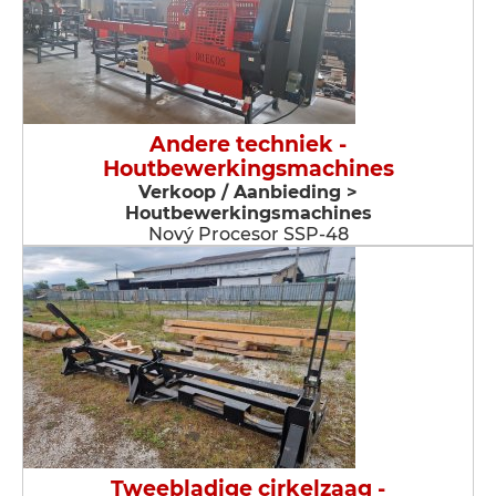
Andere techniek -
Houtbewerkingsmachines
Verkoop / Aanbieding >
Houtbewerkingsmachines
Nový Procesor SSP-48
Tweebladige cirkelzaag -