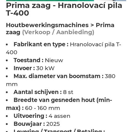
Prima zaag - Hranolovací pila
T-400
Houtbewerkingsmachines > Prima
zaag
(Verkoop / Aanbieding)
Fabrikant en type :
Hranolovací pila T-
400
Toestand :
Nieuw
Invoer :
30 kW
Max. diameter van boomstam :
380
mm
Aantal schijven :
8 st
Breedte van gesneden hout (min-
max) :
60 - 160 mm
Uitvoering :
4 assen
Bouwjaar :
2025
Levering / Transport / Betaling :