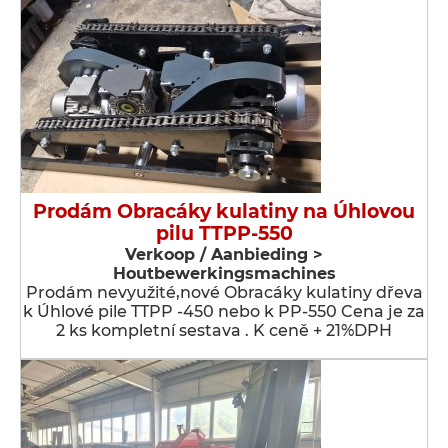
Prodám Obracáky kulatiny na Úhlovou
pilu TTPP-550
Verkoop / Aanbieding >
Houtbewerkingsmachines
Prodám nevyužité,nové Obracáky kulatiny dřeva
k Úhlové pile TTPP -450 nebo k PP-550 Cena je za
2 ks kompletní sestava . K ceně + 21%DPH