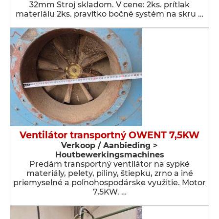
32mm Stroj skladom. V cene: 2ks. prítlak
materiálu 2ks. pravítko bočné systém na skru …
Ventilátor transportný OWENT 7,5KW
Verkoop / Aanbieding >
Houtbewerkingsmachines
Predám transportný ventilátor na sypké
materiály, pelety, piliny, štiepku, zrno a iné
priemyselné a poľnohospodárske využitie. Motor
7,5KW. …