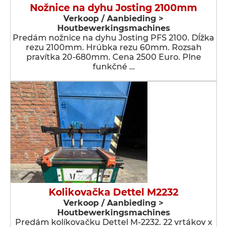
Nožnice na dyhu Josting 2100mm
Verkoop / Aanbieding >
Houtbewerkingsmachines
Predám nožnice na dyhu Josting PFS 2100. Dĺžka
rezu 2100mm. Hrúbka rezu 60mm. Rozsah
pravítka 20-680mm. Cena 2500 Euro. Plne
funkčné …
Kolikovačka Dettel M2232
Verkoop / Aanbieding >
Houtbewerkingsmachines
Predám kolíkovačku Dettel M-2232. 22 vrtákov x