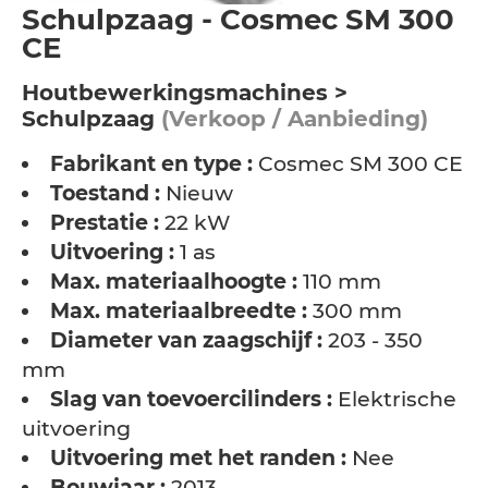
Schulpzaag - Cosmec SM 300
CE
Houtbewerkingsmachines >
Schulpzaag
(Verkoop / Aanbieding)
Fabrikant en type :
Cosmec SM 300 CE
Toestand :
Nieuw
Prestatie :
22 kW
Uitvoering :
1 as
Max. materiaalhoogte :
110 mm
Max. materiaalbreedte :
300 mm
Diameter van zaagschijf :
203 - 350
mm
Slag van toevoercilinders :
Elektrische
uitvoering
Uitvoering met het randen :
Nee
Bouwjaar :
2013