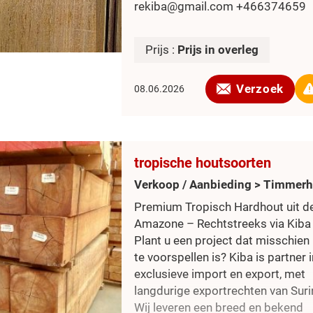
rekiba@gmail.com +466374659
Prijs :
Prijs in overleg
Verzoek
08.06.2026
tropische houtsoorten
Verkoop / Aanbieding > Timmer
Premium Tropisch Hardhout uit d
Amazone – Rechtstreeks via Kiba
Plant u een project dat misschien 
te voorspellen is? Kiba is partner i
exclusieve import en export, met
langdurige exportrechten van Sur
Wij leveren een breed en bekend