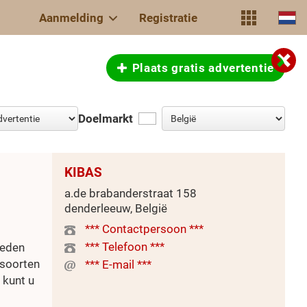
Aanmelding
Registratie
Plaats gratis advertentie
Doelmarkt
KIBAS
a.de brabanderstraat 158
denderleeuw, België
*** Contactpersoon ***
*** Telefoon ***
ieden
 soorten
*** E-mail ***
 kunt u