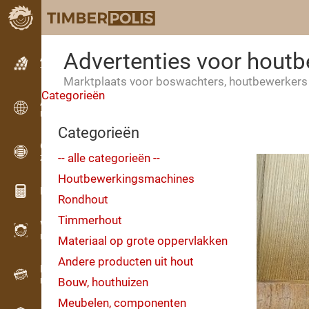
Advertenties voor hout
Advertenties
Tekstadvertenties
Marktplaats voor boswachters, houtbewerker
Categorieën
Advertenties
Internationale advertenties
Categorieën
OPTI-TIMB
-- alle categorieën --
Zaagschema’s
Houtbewerkingsmachines
Hout calculators
Rondhout
Timmerhout
WoodProfi
Houtvolume met AI
Materiaal op grote oppervlakken
Andere producten uit hout
Datalogger
Bouw, houthuizen
Houtinventarisatie in het veld
Meubelen, componenten