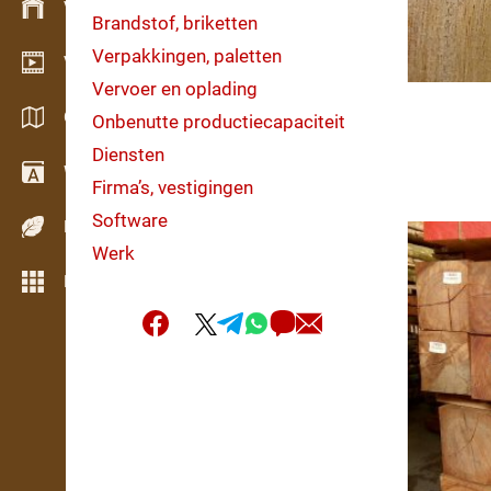
Voorraadbeheer
Brandstof, briketten
Verpakkingen, paletten
Video showroom
Vervoer en oplading
Catalogi / Brochures
Onbenutte productiecapaciteit
Diensten
Woordenboek
Firma’s, vestigingen
Software
Houtsoorten
Werk
Meer opties