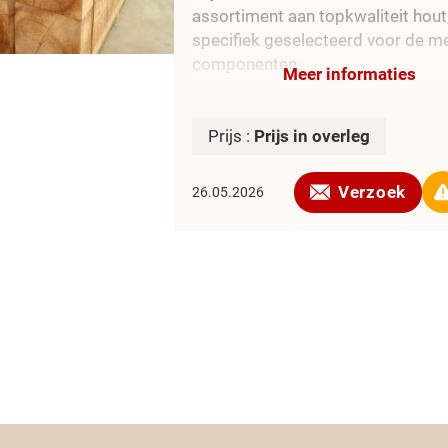
assortiment aan topkwaliteit hout
specifiek geselecteerd voor de m
componenten.
Meer informaties
Elf specialiteiten & toepassingen:
GWW & Constructie: Robuust en o
Prijs :
Prijs in overleg
hout dat bestand is tegen extrem
weersomstandigheden, perfect v
Verzoek
26.05.2026
waterbouw, beschoeiingen en zwa
buitenconstructies (oa Basralocu
Wallaba).
Exclusieve Vloeren & Terrassen:
Prachtige, duurzame houtsoorten
een luxe uitstraling voor hoogwaa
parketvloeren en residentiële
buitenterrassen.