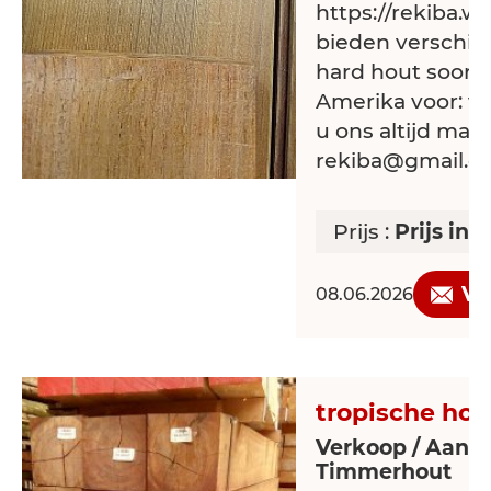
https://rekiba.w
bieden verschill
hard hout soorte
Amerika voor: v
u ons altijd mail
rekiba@gmail.c
Prijs :
Prijs in 
Ve
08.06.2026
tropische hou
Verkoop / Aanbi
Timmerhout