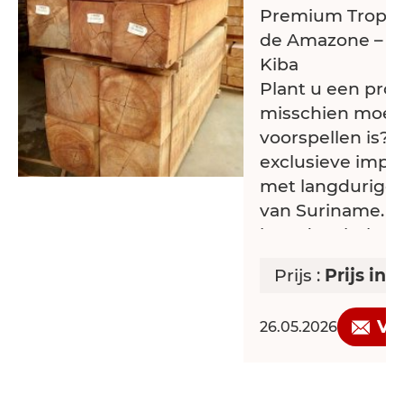
Premium Tropisc
de Amazone – Re
Kiba
Plant u een proj
misschien moeili
voorspellen is? K
exclusieve impor
met langdurige 
van Suriname. W
breed en beken
aan topkwaliteit
Prijs :
Prijs in 
geselecteerd vo
componenten.
Ve
26.05.2026
Elf specialiteite
toepassingen: