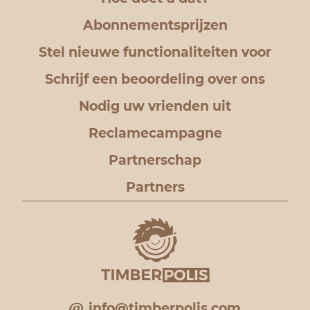
hout dat voldoe
Abonnementsprijzen
eisen en de ing
esthetiek van d
Stel nieuwe functionaliteiten voor
sector.
Schrijf een beoordeling over ons
Flexibele logist
Nodig uw vrienden uit
Houd er rekenin
Reclamecampagne
cruciaal is voor
Partnerschap
FOB (Free on Boa
Partners
geladen vanuit 
herkomst.
CIF (Cost, Insura
Volledig verzor
geleverd aan de
havens.
info@timberpolis.com