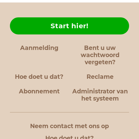
GWW & Construc
en oersterk hout
tegen extreme
Start hier!
weersomstandig
voor waterbouw
en zware buiten
Aanmelding
Bent u uw
Basralocus en Wa
wachtwoord
vergeten?
Exclusieve Vloer
Prachtige, duu
Hoe doet u dat?
Reclame
houtsoorten met
Abonnement
Administrator van
uitstraling voo
het systeem
parketvloeren en
buitenterrassen.
Neem contact met ons op
Luxe Jachtenbo
Hoogwaardig, sta
Hoe doet u dat?